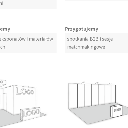
mi
jemy
Przygotujemy
eksponatów i materiałów
spotkania B2B i sesje
ch
matchmakingowe