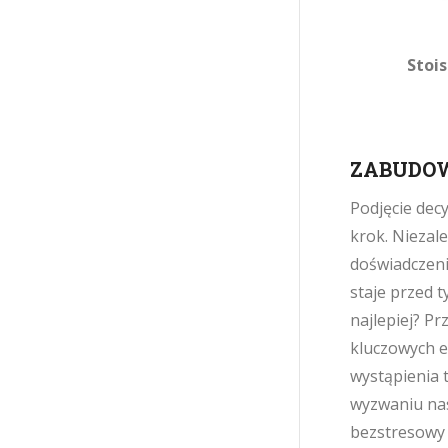
Stoi
ZABUDOW
Podjęcie decy
krok. Niezale
doświadczenie
staje przed 
najlepiej? P
kluczowych e
wystąpienia
wyzwaniu nas
bezstresowy 