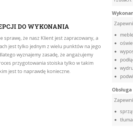
Wykonan
Zapewnie
EPCJI DO WYKONANIA
meble
e sprawę, że nasz Klient jest zapracowany, a
oświe
gach jest tylko jednym z wielu punktów na jego
wypos
, dlatego wyznajemy zasadę, że angażujemy
podłą
oces przygotowania stoiska tylko w takim
wydruk
akim jest to naprawdę konieczne.
podwi
Obsługa
Zapewnie
sprzą
tłuma