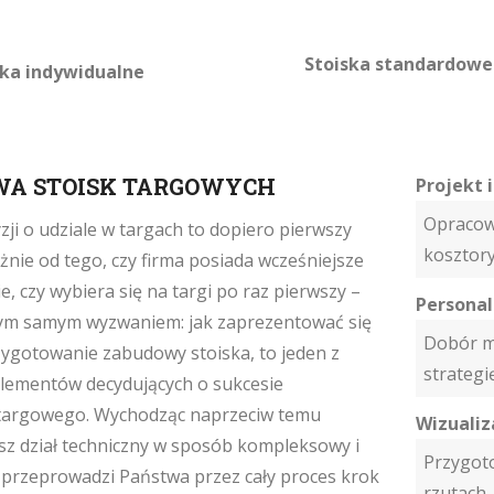
Stoiska standardowe
ska indywidualne
A STOISK TARGOWYCH
Projekt 
Opracow
zji o udziale w targach to dopiero pierwszy
kosztory
żnie od tego, czy firma posiada wcześniejsze
, czy wybiera się na targi po raz pierwszy –
Personal
tym samym wyzwaniem: jak zaprezentować się
Dobór ma
rzygotowanie zabudowy stoiska, to jeden z
strategi
lementów decydujących o sukcesie
 targowego. Wychodząc naprzeciw temu
Wizualiz
z dział techniczny w sposób kompleksowy i
Przygoto
przeprowadzi Państwa przez cały proces krok
rzutach.