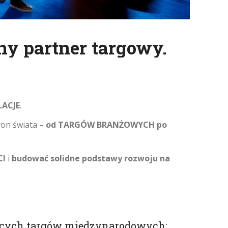
ny partner targowy.
LACJE
.
ron świata –
od TARGÓW BRANŻOWYCH po
CI
i
budować solidne podstawy rozwoju na
ących targów międzynarodowych: