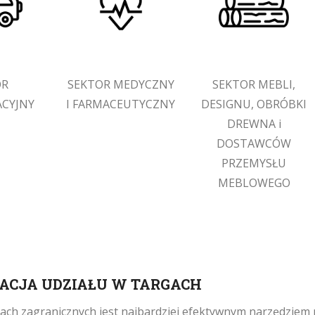
OR
SEKTOR MEDYCZNY
SEKTOR MEBLI,
CYJNY
I FARMACEUTYCZNY
DESIGNU, OBRÓBKI
DREWNA i
DOSTAWCÓW
PRZEMYSŁU
MEBLOWEGO
ACJA UDZIAŁU W TARGACH
gach zagranicznych jest najbardziej efektywnym narzędzie