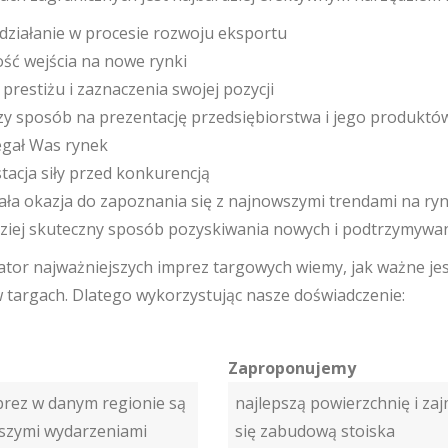
 działanie w procesie rozwoju eksportu
ść wejścia na nowe rynki
 prestiżu i zaznaczenia swojej pozycji
zy sposób na prezentację przedsiębiorstwa i jego produktów
egał Was rynek
tacja siły przed konkurencją
ała okazja do zapoznania się z najnowszymi trendami na ry
dziej skuteczny sposób pozyskiwania nowych i podtrzymywan
ator najważniejszych imprez targowych wiemy, jak ważne jes
w targach. Dlatego wykorzystując nasze doświadczenie:
Zaproponujemy
prez w danym regionie są
najlepszą powierzchnię i za
jszymi wydarzeniami
się zabudową stoiska