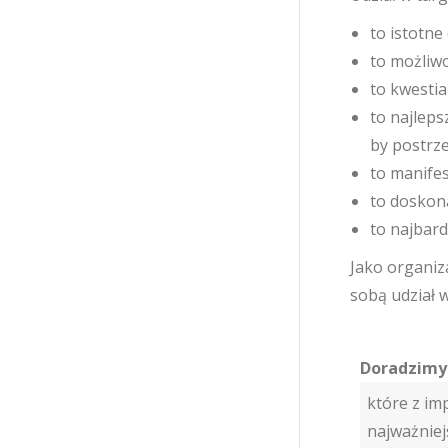
to istotne
to możliwo
to kwestia
to najleps
by postrz
to manifes
to doskon
to najbar
Jako organiz
sobą udział 
Doradzimy
które z im
najważnie