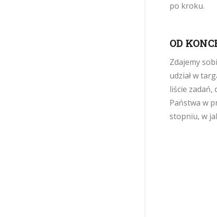
po kroku.
OD KONC
Zdajemy sobi
udział w tar
liście zadań
Państwa w pr
stopniu, w j