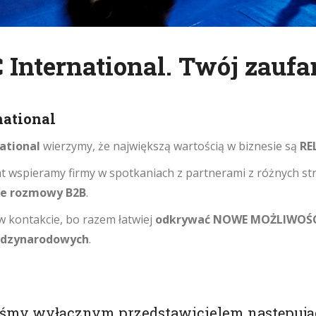
 International. Twój zaufa
national
national
wierzymy, że największą wartością w biznesie są
RE
at wspieramy firmy w spotkaniach z partnerami z różnych st
ne rozmowy B2B
.
w kontakcie, bo razem łatwiej
odkrywać NOWE MOŻLIWOŚ
ędzynarodowych
.
eśmy wyłącznym przedstawicielem następuj