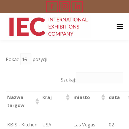
Facebook
Instagram
Linkedin
page
page
page
opens
opens
opens
in
in
in
new
new
new
Pokaż
pozycji
window
window
window
Szukaj:
Nazwa
kraj
miasto
data
targów
KBIS - Kitchen
USA
Las Vegas
02-