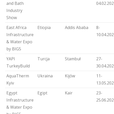
and Bath
04.02.20
Industry
Show
East Africa
Etiopia
Addis Ababa
8-
Infrastructure
10.04.20
& Water Expo
by BIG5
YAPI
Turcja
Stambuł
27-
TurkeyBuild
30.04.20
AquaTherm
Ukraina
Kijów
11-
Kyiv
13.05.20
Egypt
Egipt
Kair
23-
Infrastructure
25.06.20
& Water Expo