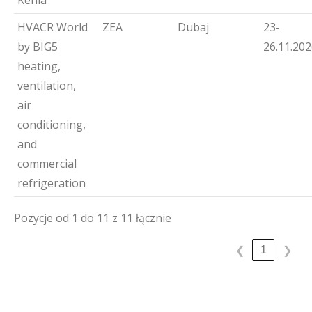
Kenia
HVACR World
ZEA
Dubaj
23-
by BIG5
26.11.20
heating,
ventilation,
air
conditioning,
and
commercial
refrigeration
Pozycje od 1 do 11 z 11 łącznie
1
❮
❯