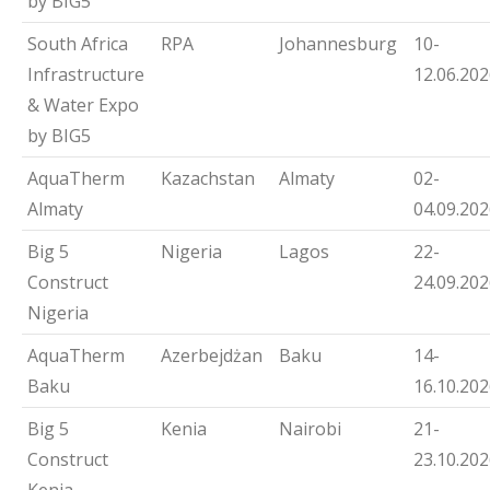
by BIG5
South Africa
RPA
Johannesburg
10-
Infrastructure
12.06.20
& Water Expo
by BIG5
AquaTherm
Kazachstan
Almaty
02-
Almaty
04.09.20
Big 5
Nigeria
Lagos
22-
Construct
24.09.20
Nigeria
AquaTherm
Azerbejdżan
Baku
14-
Baku
16.10.20
Big 5
Kenia
Nairobi
21-
Construct
23.10.20